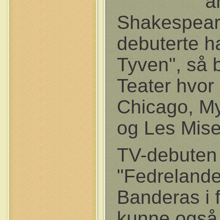
a
Shakespeare
debuterte ha
Tyven", så 
Teater hvor 
Chicago, My
og Les Mise
TV-debuten 
"Fedrelande
Banderas i 
kunne også