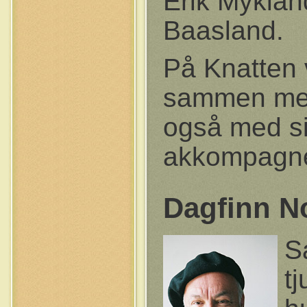
Erik Mykland
Baasland.
På Knatten v
sammen med 
også med s
akkompagner
Dagfinn 
S
tj