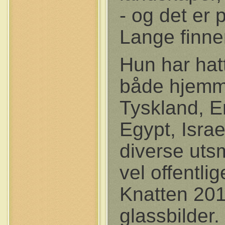
- og det er
Lange finne
Hun har hatt
både hjemme
Tyskland, En
Egypt, Israe
diverse uts
vel offentli
Knatten 201
glassbilder.