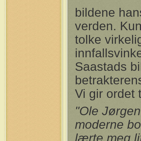
bildene hans
verden. Kuns
tolke virkel
innfallsvink
Saastads bi
betrakteren
Vi gir ordet 
"Ole Jørge
moderne bo
lærte meg li