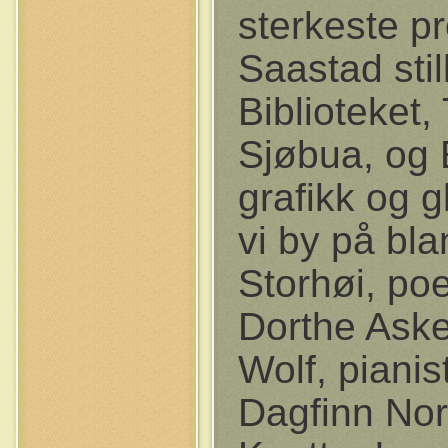
sterkeste p
Saastad stil
Biblioteket,
Sjøbua, og E
grafikk og g
vi by på bla
Storhøi, po
Dorthe Aske
Wolf, pianis
Dagfinn Nor