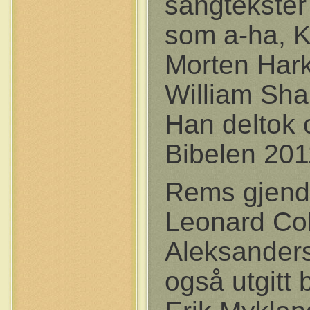
sangtekster 
som a-ha, K
Morten Hark
William Sha
Han deltok 
Bibelen 201
Rems gjendi
Leonard Coh
Aleksander
også utgitt