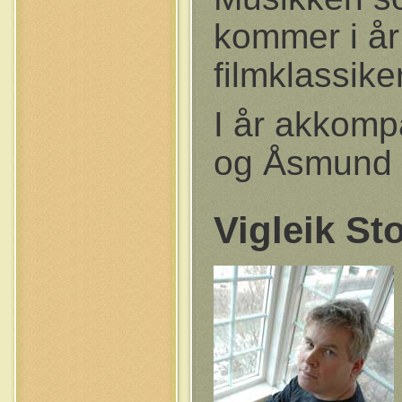
kommer i år 
filmklassike
I år akkomp
og Åsmund K
Vigleik St