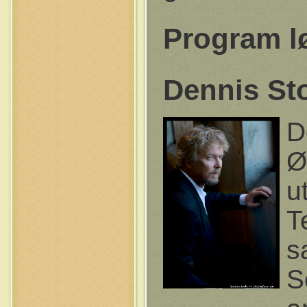
Program lø
Dennis St
D
Ø
u
T
s
S