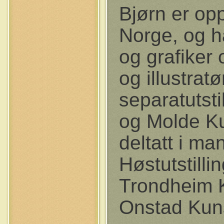
Bjørn er op
Norge, og ha
og grafiker
og illustrat
separatutsti
og Molde Ku
deltatt i ma
Høstutstilli
Trondheim K
Onstad Kuns