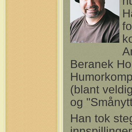
h
H
f
k
A
Beranek Ho
Humorkompa
(blant veld
og "Smånytt
Han tok ste
innspilling