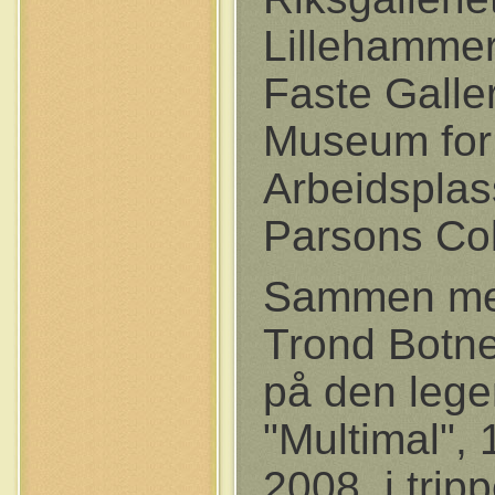
Lillehammer
Faste Galler
Museum for
Arbeidsplas
Parsons Col
Sammen med
Trond Botnen
på den lege
"Multimal", 
2008, i tri