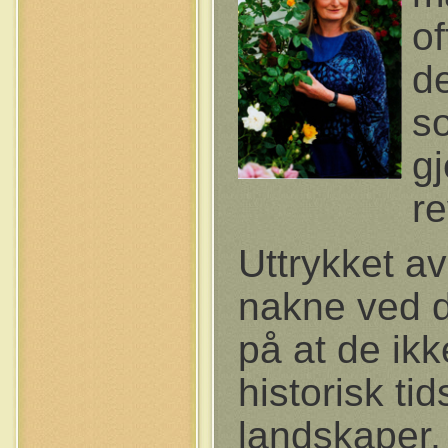
of
de
so
gj
re
Uttrykket av
nakne ved d
på at de ikk
historisk ti
landskaper,