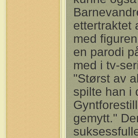
Barnevandre
ettertraktet
med figuren
en parodi på
med i tv-se
"Størst av a
spilte han i
Gyntforesti
gemytt." Den
suksessful