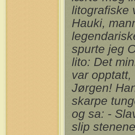
litografiske
Hauki, mann
legendarisk
spurte jeg 
lito: Det mi
var opptatt,
Jørgen! Han 
skarpe tung
og sa: - Sla
slip stenene