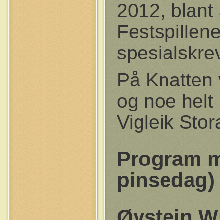
2012, blant 
Festspillene
spesialskrev
På Knatten 
og noe helt
Vigleik Stor
Program m
pinsedag)
Øystein W