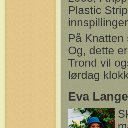
Plastic Str
innspillinge
På Knatten s
Og, dette e
Trond vil o
lørdag klok
Eva Lang
S
ma