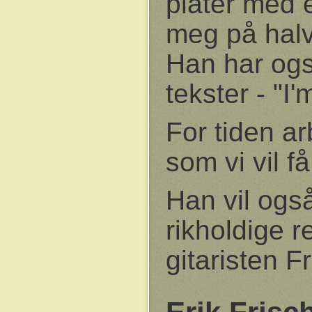
plater med 
meg på halv
Han har ogs
tekster - "I
For tiden a
som vi vil 
Han vil også
rikholdige 
gitaristen F