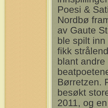
Poesi & Sati
Nordbø framf
av Gaute St
ble spilt in
fikk strålen
blant andre
beatpoetene
Børretzen. 
besøkt stor
2011, og en