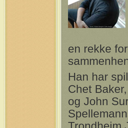
en rekke for
sammenhen
Han har spi
Chet Baker
og John Sur
Spellemanns
Trondheim J