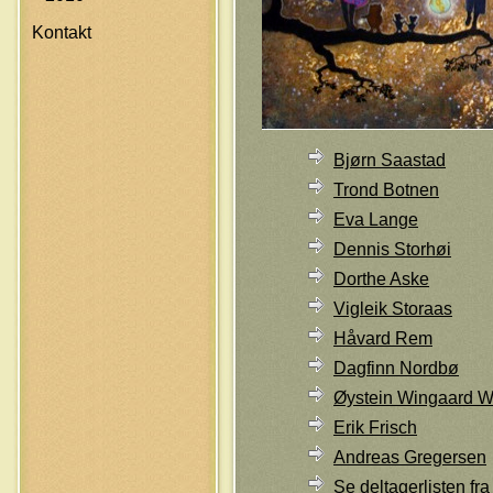
Kontakt
Bjørn Saastad
Trond Botnen
Eva Lange
Dennis Storhøi
Dorthe Aske
Vigleik Storaas
Håvard Rem
Dagfinn Nordbø
Øystein Wingaard W
Erik Frisch
Andreas Gregersen
Se deltagerlisten fr