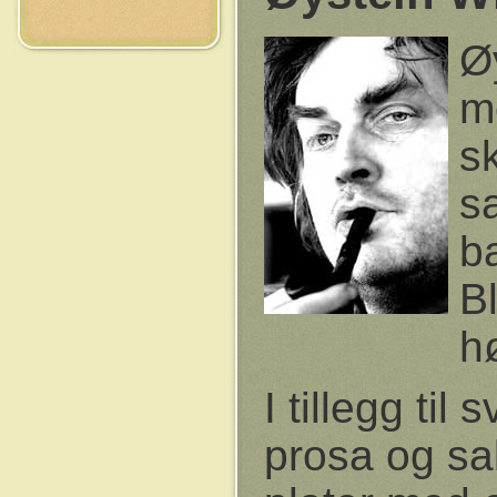
Ø
m
s
s
b
B
h
I tillegg til
prosa og sak