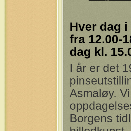
Hver dag i
fra 12.00-
dag kl. 15.
I år er det 
pinseutstill
Asmaløy. Vi i
oppdagelse
Borgens tidl
billedkunst,