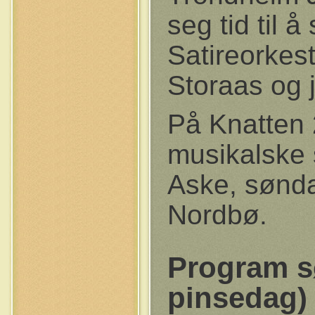
seg tid til 
Satireorkes
Storaas og 
På Knatten 2
musikalske 
Aske, sønd
Nordbø.
Program sø
pinsedag)