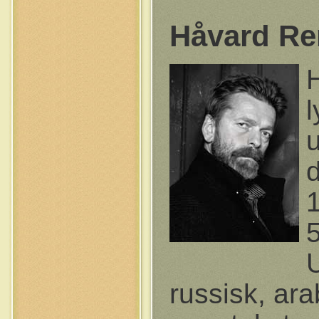
Håvard R
l
u
5
U
russisk, ara