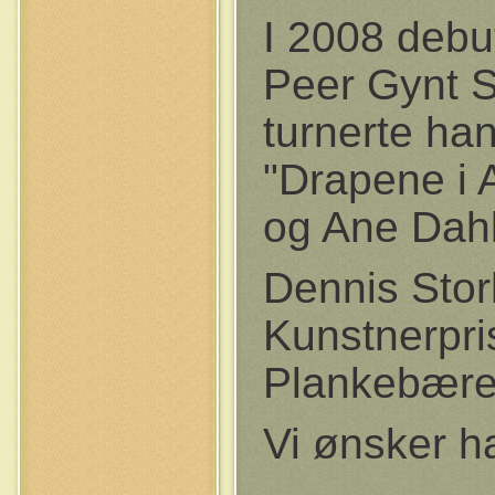
I 2008 debu
Peer Gynt S
turnerte h
"Drapene i
og Ane Dahl
Dennis Stor
Kunstnerpris
Plankebære
Vi ønsker h