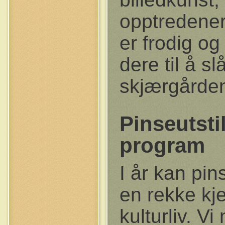
opptredener
er frodig og
dere til å s
skjærgårde
Pinseutsti
program
I år kan pin
en rekke kje
kulturliv. Vi