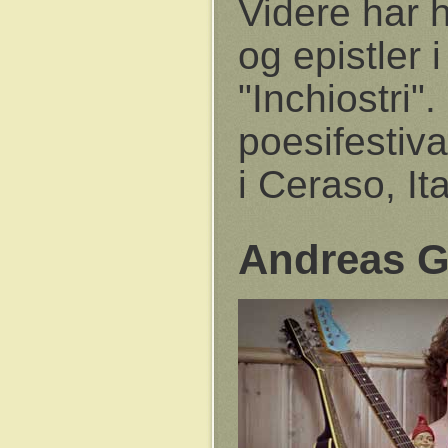
Videre har 
og epistler i
"Inchiostri"
poesifestiva
i Ceraso, Ita
Andreas 